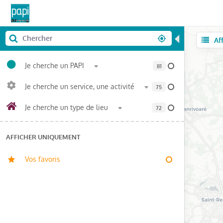
◀
Af
Je cherche un PAPI
81
Je cherche un service, une activité
75
Je cherche un type de lieu
72
AFFICHER UNIQUEMENT
Vos favoris